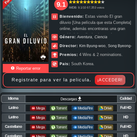
9.1
IMDB:
9.1/
10
67,353
votos
Estas viendo El gran
Bienvenido:
diluvio [Una película que esta Completa]
online, además encontraras una gran
cantidad de peliculas las cuales estan
,
Género:
Aventura
Ciencia
en diferentes secciones, Películas
,
.
ficción
Drama
,
Director:
Kim Byung-woo
Song Byeong-
Subtituladas (Sub español), Peliculas
.
gi
con Audio Castellano (Español),
4 Wins & 2 nominations.
Premios:
Peliculas en audio Latino, Películas sin
South Korea.
Pais:
limite de tiempo, dividas en diferentes
Reportar error
categorías como lo son: Acción,
Comedia, Aventura, Guerra (Bélico),
Registrate para ver la pelicula.
¡ACCEDER!
Documentales, Ciencia Ficción, Drama,
Fantástico, Infantil, Intriga, Terror /
Miedo, Romance, Suspenso, Thriller,
Idioma
Calidad
Descargas
Western. Peliculas online en HD,
Latino
Full HD
1080px, 720px , y siempre estamos al
Mega
Torrent
MediaFire
Drive
día con los mejores estrenos a nivel
Latino
HD
Mega
Torrent
MediaFire
Drive
mundial. Pasala bien viendo El gran
diluvio completa online.
Castellano
Full HD
Mega
Torrent
MediaFire
Drive
Castellano
HD
Mega
Torrent
MediaFire
Drive