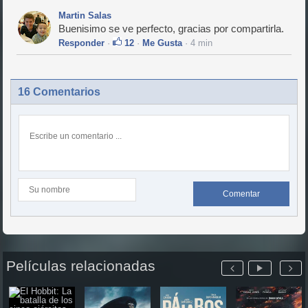
Martin Salas
Buenisimo se ve perfecto, gracias por compartirla.
Responder
·
12
·
Me Gusta
· 4 min
16 Comentarios
Comentar
Películas relacionadas