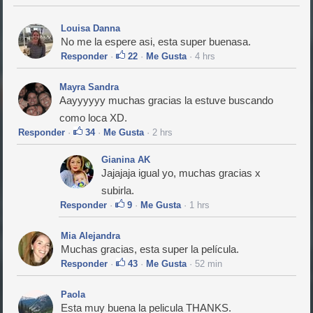
Louisa Danna
No me la espere asi, esta super buenasa.
Responder
·
22
·
Me Gusta
· 4 hrs
Mayra Sandra
Aayyyyyy muchas gracias la estuve buscando
como loca XD.
Responder
·
34
·
Me Gusta
· 2 hrs
Gianina AK
Jajajaja igual yo, muchas gracias x
subirla.
Responder
·
9
·
Me Gusta
· 1 hrs
Mia Alejandra
Muchas gracias, esta super la película.
Responder
·
43
·
Me Gusta
· 52 min
Paola
Esta muy buena la pelicula THANKS.