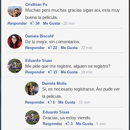
Cristhian Ps
Muchas pero muchas gracias sigan asi, esta muy
buena la pelicula.
Responder
·
34
·
Me Gusta
· 25 min
Daniela Biscohf
De lo mejor, sin comentarios.
Responder
·
22
·
Me Gusta
· 22 min
Eduardo Siuas
Me pide que me registre, alguien se registro?
Responder
·
15
·
Me Gusta
· 19 min
Daniela Molla
Si, es necesario registrarse. Asi pude ver
la pelicula.
Responder
·
6
·
Me Gusta
· 15 min
Eduardo Siuas
Gracias, ya estoy viendo.
Responder
·
3
·
Me Gusta
· 5 min