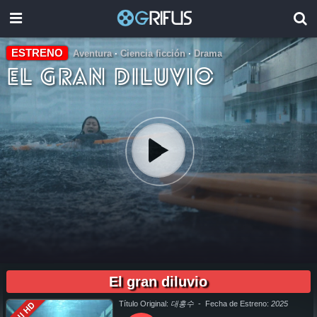
ESTRENO
Aventura
·
Ciencia ficción
·
Drama
El gran diluvio
pelicula completa El gran diluvio en español online, pelicula completa El gran diluvio en español latino online, pelicula completa El gran diluvio en español, pelicula completa El gran diluvio en
español latino, pelicula completa El gran diluvio audio latino, pelicula completa El gran diluvio audio latino online, como ver El gran diluvio pelicula completa en español, como ver El gran diluvio
pelicula completa en español latino, como ver y descargar El gran diluvio pelicula completa en español, como ver y descargar El gran diluvio pelicula completa en español latino, ver El gran
El gran diluvio
diluvio pelicula completa en español, ver El gran diluvio pelicula completa en español latino, El gran diluvio pelicula completa audio latino, El gran diluvio pelicula completa 2019, El gran diluvio
pelicula completa en español, El gran diluvio pelicula completa en español latino, trailer El gran diluvio, El gran diluvio trailer, ver trailer El gran diluvio español, trailer en español El gran diluvio, El
gran diluvio trailer español latino, El gran diluvio descargar torrent gratis, descargar pelicula completa El gran diluvio hd, descargar El gran diluvio pelicula completa, descargar El gran diluvio
pelicula completa torrent, descargar El gran diluvio pelicula completa utorrent, descargar El gran diluvio pelicula completa mega, descargar El gran diluvio pelicula completa gratis, El gran diluvio
descargar pelicula completa gratis, El gran diluvio descargar pelicula completa hd, descargar pelicula El gran diluvio gratis, descargar pelicula El gran diluvio completa, en Español, en Español
Latino, en Latino, ver El gran diluvio Online, ver gratis El gran diluvio online, ver pelicula El gran diluvio online, ver El gran diluvio online megavideo, ver pelicula El gran diluvio online gratis, ver
online El gran diluvio, El gran diluvio online ver pelicula, ver estreno El gran diluvio online, El gran diluvio online ver, El gran diluvio ver online, Ver Pelicula El gran diluvio Español Latino, Pelicula El
Título Original:
대홍수
- Fecha de Estreno:
2025
Full HD
gran diluvio Latino Online, Pelicula El gran diluvio Español Online, Pelicula El gran diluvio Subtitulado,