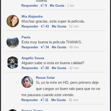
subirla.
Responder
·
9
·
Me Gusta
· 1 hrs
Mia Alejandra
Muchas gracias, esta super la película.
Responder
·
43
·
Me Gusta
· 52 min
Paola
Esta muy buena la pelicula THANKS.
Responder
·
34
·
Me Gusta
· 48 min
Angello Sousa
Alguien sabe si esta en buena calidad?
Responder
·
20
·
Me Gusta
· 42 min
Rouse Solar
Si, yo la mire en HD, pero primero deje
que cargue un buen rato para que no se
me pausara cuando este viendo.
Responder
·
11
·
Me Gusta
· 36 min
Franco Torres