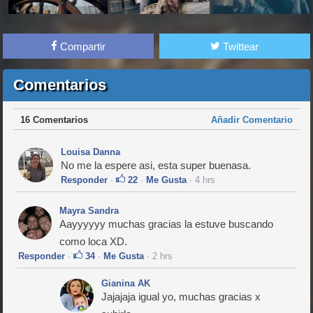
Compartir
Twittear
Comentarios
16 Comentarios
Añadir Comentario
Louisa Danna
No me la espere asi, esta super buenasa.
Responder
·
22
·
Me Gusta
· 4 hrs
Mayra Sandra
Aayyyyyy muchas gracias la estuve buscando
como loca XD.
Responder
·
34
·
Me Gusta
· 2 hrs
Gianina AK
Jajajaja igual yo, muchas gracias x