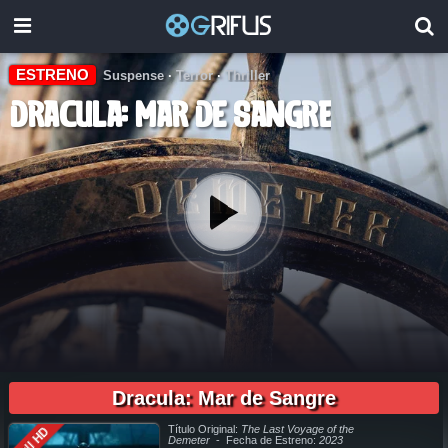
ESTRENO
Suspense
·
Terror
·
Thriller
Dracula: Mar de Sangre
01:46:22
pelicula completa Dracula: Mar de Sangre en español online, pelicula completa Dracula: Mar de Sangre en español latino online, pelicula completa Dracula: Mar de Sangre en español, pelicula
completa Dracula: Mar de Sangre en español latino, pelicula completa Dracula: Mar de Sangre audio latino, pelicula completa Dracula: Mar de Sangre audio latino online, como ver Dracula: Mar
de Sangre pelicula completa en español, como ver Dracula: Mar de Sangre pelicula completa en español latino, como ver y descargar Dracula: Mar de Sangre pelicula completa en español,
Dracula: Mar de Sangre
como ver y descargar Dracula: Mar de Sangre pelicula completa en español latino, ver Dracula: Mar de Sangre pelicula completa en español, ver Dracula: Mar de Sangre pelicula completa en
español latino, Dracula: Mar de Sangre pelicula completa audio latino, Dracula: Mar de Sangre pelicula completa 2019, Dracula: Mar de Sangre pelicula completa en español, Dracula: Mar de
Sangre pelicula completa en español latino, trailer Dracula: Mar de Sangre, Dracula: Mar de Sangre trailer, ver trailer Dracula: Mar de Sangre español, trailer en español Dracula: Mar de Sangre,
Dracula: Mar de Sangre trailer español latino, Dracula: Mar de Sangre descargar torrent gratis, descargar pelicula completa Dracula: Mar de Sangre hd, descargar Dracula: Mar de Sangre
pelicula completa, descargar Dracula: Mar de Sangre pelicula completa torrent, descargar Dracula: Mar de Sangre pelicula completa utorrent, descargar Dracula: Mar de Sangre pelicula
completa mega, descargar Dracula: Mar de Sangre pelicula completa gratis, Dracula: Mar de Sangre descargar pelicula completa gratis, Dracula: Mar de Sangre descargar pelicula completa hd,
descargar pelicula Dracula: Mar de Sangre gratis, descargar pelicula Dracula: Mar de Sangre completa, en Español, en Español Latino, en Latino, ver Dracula: Mar de Sangre Online, ver gratis
Título Original:
The Last Voyage of the
Full HD
Dracula: Mar de Sangre online, ver pelicula Dracula: Mar de Sangre online, ver Dracula: Mar de Sangre online megavideo, ver pelicula Dracula: Mar de Sangre online gratis, ver online Dracula:
Mar de Sangre, Dracula: Mar de Sangre online ver pelicula, ver estreno Dracula: Mar de Sangre online, Dracula: Mar de Sangre online ver, Dracula: Mar de Sangre ver online, Ver Pelicula
Demeter
- Fecha de Estreno:
2023
Dracula: Mar de Sangre Español Latino, Pelicula Dracula: Mar de Sangre Latino Online, Pelicula Dracula: Mar de Sangre Español Online, Pelicula Dracula: Mar de Sangre Subtitulado,