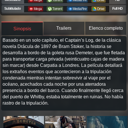
Mega
Torrent
MediaFire
Drive
Subtitulado
Full HD
Mega
Torrent
MediaFire
Drive
Trailers
Elenco completo
Sinopsis
Basado en un solo capítulo, el Captain’s Log, de la clásica
novela Drácula de 1897 de Bram Stoker, la historia se
desarrolla a bordo de la goleta rusa Demeter, que fue fletada
para transportar carga privada (veinticuatro cajas de madera
sin marcar) desde Carpatia a Londres. La película detallará
los extraños eventos que acontecieron a la tripulación
condenada mientras intentan sobrevivir al viaje por el
océano, acechados cada noche por una aterradora
presencia a bordo del barco. Cuando finalmente llegó cerca
del puerto de Whitby, estaba totalmente en ruinas. No había
rastro de la tripulación.