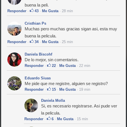
buena la peli.
Responder
·
43
·
Me Gusta
· 28 min
Cristhian Ps
Muchas pero muchas gracias sigan asi, esta muy
buena la pelicula.
Responder
·
34
·
Me Gusta
· 25 min
Daniela Biscohf
De lo mejor, sin comentarios.
Responder
·
22
·
Me Gusta
· 22 min
Eduardo Siuas
Me pide que me registre, alguien se registro?
Responder
·
15
·
Me Gusta
· 19 min
Daniela Molla
Si, es necesario registrarse. Asi pude ver
la pelicula.
Responder
·
6
·
Me Gusta
· 15 min