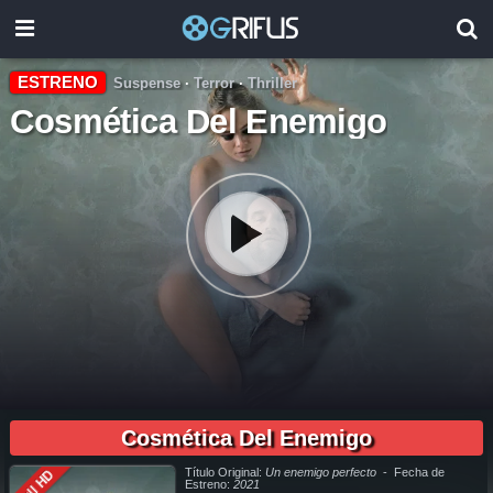
ESTRENO
Suspense
·
Terror
·
Thriller
Cosmética Del Enemigo
01:47:41
pelicula completa Cosmética Del Enemigo en español online, pelicula completa Cosmética Del Enemigo en español latino online, pelicula completa Cosmética Del Enemigo en español, pelicula
completa Cosmética Del Enemigo en español latino, pelicula completa Cosmética Del Enemigo audio latino, pelicula completa Cosmética Del Enemigo audio latino online, como ver Cosmética Del
Enemigo pelicula completa en español, como ver Cosmética Del Enemigo pelicula completa en español latino, como ver y descargar Cosmética Del Enemigo pelicula completa en español, como
Cosmética Del Enemigo
ver y descargar Cosmética Del Enemigo pelicula completa en español latino, ver Cosmética Del Enemigo pelicula completa en español, ver Cosmética Del Enemigo pelicula completa en español
latino, Cosmética Del Enemigo pelicula completa audio latino, Cosmética Del Enemigo pelicula completa 2019, Cosmética Del Enemigo pelicula completa en español, Cosmética Del Enemigo
pelicula completa en español latino, trailer Cosmética Del Enemigo, Cosmética Del Enemigo trailer, ver trailer Cosmética Del Enemigo español, trailer en español Cosmética Del Enemigo,
Cosmética Del Enemigo trailer español latino, Cosmética Del Enemigo descargar torrent gratis, descargar pelicula completa Cosmética Del Enemigo hd, descargar Cosmética Del Enemigo
pelicula completa, descargar Cosmética Del Enemigo pelicula completa torrent, descargar Cosmética Del Enemigo pelicula completa utorrent, descargar Cosmética Del Enemigo pelicula
completa mega, descargar Cosmética Del Enemigo pelicula completa gratis, Cosmética Del Enemigo descargar pelicula completa gratis, Cosmética Del Enemigo descargar pelicula completa hd,
descargar pelicula Cosmética Del Enemigo gratis, descargar pelicula Cosmética Del Enemigo completa, en Español, en Español Latino, en Latino, ver Cosmética Del Enemigo Online, ver gratis
Título Original:
Un enemigo perfecto
- Fecha de
Full HD
Cosmética Del Enemigo online, ver pelicula Cosmética Del Enemigo online, ver Cosmética Del Enemigo online megavideo, ver pelicula Cosmética Del Enemigo online gratis, ver online Cosmética
Del Enemigo, Cosmética Del Enemigo online ver pelicula, ver estreno Cosmética Del Enemigo online, Cosmética Del Enemigo online ver, Cosmética Del Enemigo ver online, Ver Pelicula
Estreno:
2021
Cosmética Del Enemigo Español Latino, Pelicula Cosmética Del Enemigo Latino Online, Pelicula Cosmética Del Enemigo Español Online, Pelicula Cosmética Del Enemigo Subtitulado,