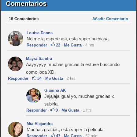
Comentarios
16 Comentarios
Añadir Comentario
Louisa Danna
No me la espere asi, esta super buenasa.
Responder
·
22
·
Me Gusta
· 4 hrs
Mayra Sandra
Aayyyyyy muchas gracias la estuve buscando
como loca XD.
Responder
·
34
·
Me Gusta
· 2 hrs
Gianina AK
Jajajaja igual yo, muchas gracias x
subirla.
Responder
·
9
·
Me Gusta
· 1 hrs
Mia Alejandra
Muchas gracias, esta super la película.
Responder
·
43
·
Me Gusta
· 52 min