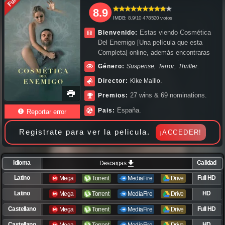
8.9
IMDB:
8.9/
10
478520
votos
Estas viendo Cosmética
Bienvenido:
Del Enemigo [Una película que esta
Completa] online, además encontraras
una gran cantidad de peliculas las
,
,
.
Género:
Suspense
Terror
Thriller
cuales estan en diferentes secciones,
.
Director:
Kike Maíllo
Películas Subtituladas (Sub español),
Peliculas con Audio Castellano
27 wins & 69 nominations.
Premios:
(Español), Peliculas en audio Latino,
España.
Pais:
Reportar error
Películas sin limite de tiempo, dividas en
diferentes categorías como lo son:
Registrate para ver la pelicula.
¡ACCEDER!
Acción, Comedia, Aventura, Guerra
(Bélico), Documentales, Ciencia Ficción,
Drama, Fantástico, Infantil, Intriga,
Idioma
Calidad
Terror / Miedo, Romance, Suspenso,
Descargas
Thriller, Western. Peliculas online en HD,
Latino
Full HD
Mega
Torrent
MediaFire
Drive
1080px, 720px , y siempre estamos al
día con los mejores estrenos a nivel
Latino
HD
Mega
Torrent
MediaFire
Drive
mundial. Pasala bien viendo Cosmética
Castellano
Full HD
Mega
Torrent
MediaFire
Drive
Del Enemigo completa online.
Castellano
HD