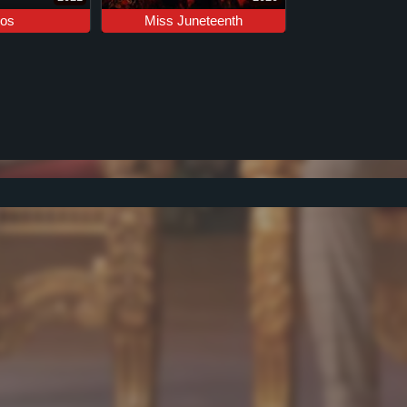
los
Miss Juneteenth