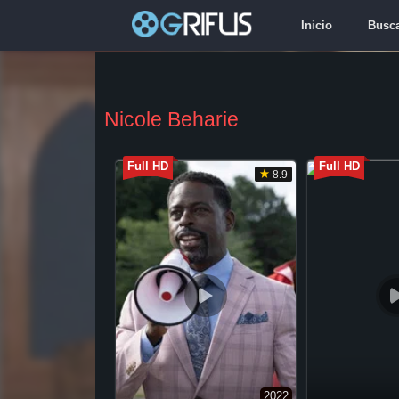
Inicio
Busc
Nicole Beharie
Full HD
Full HD
8.9
2022