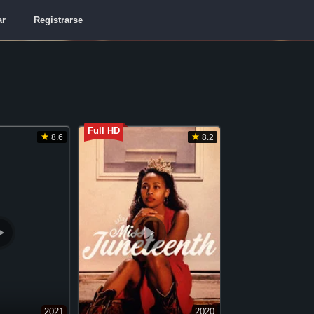
ar
Registrarse
Full HD
8.6
8.2
2021
2020