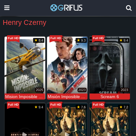
Henry Czerny
Full HD
Full HD
Full HD
8.4
9.3
9.4
2025
2023
2023
Mision Imposible 8: Sentencia Final
Misión Imposible 7: Sentencia Mortal Parte Uno
Scream 6
Full HD
Full HD
Full HD
9.4
7.6
7.2