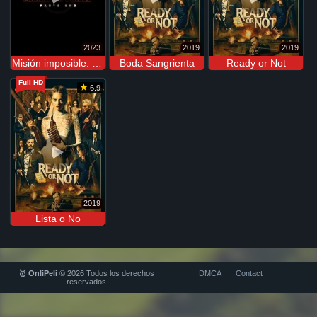
2023
2019
2019
Misión imposible: Sentencia mortal (Parte 1)
Boda Sangrienta
Ready or Not
Full HD
6.9
2019
Lista o No
🥇 OnliPeli
© 2026 Todos los derechos
DMCA
Contact
reservados